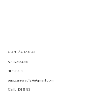
CONTÁCTANOS
573175154310
3175154310
pao.carrera0127@gmail.com
Calle 151 11 83