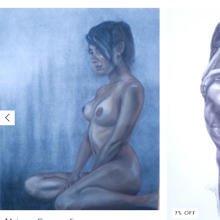
7
%
OFF